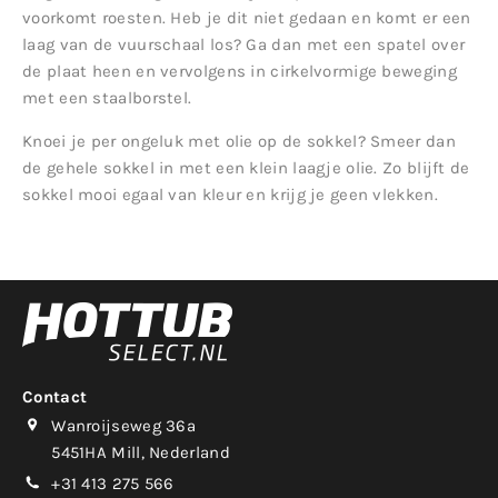
voorkomt roesten. Heb je dit niet gedaan en komt er een
laag van de vuurschaal los? Ga dan met een spatel over
de plaat heen en vervolgens in cirkelvormige beweging
met een staalborstel.
Knoei je per ongeluk met olie op de sokkel? Smeer dan
de gehele sokkel in met een klein laagje olie. Zo blijft de
sokkel mooi egaal van kleur en krijg je geen vlekken.
Contact
Wanroijseweg 36a
5451HA Mill, Nederland
+31 413 275 566