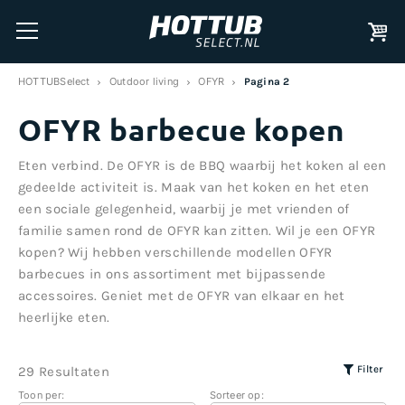
HOTTUBSelect
Outdoor living
OFYR
Pagina 2
OFYR barbecue kopen
Eten verbind. De OFYR is de BBQ waarbij het koken al een
gedeelde activiteit is. Maak van het koken en het eten
een sociale gelegenheid, waarbij je met vrienden of
familie samen rond de OFYR kan zitten. Wil je een OFYR
kopen? Wij hebben verschillende modellen OFYR
barbecues in ons assortiment met bijpassende
accessoires. Geniet met de OFYR van elkaar en het
heerlijke eten.
Filter
29 Resultaten
Toon per:
Sorteer op: