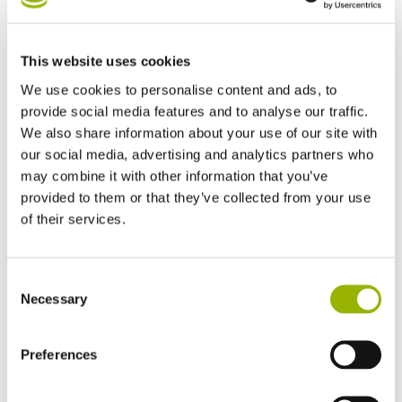
This website uses cookies
We use cookies to personalise content and ads, to
provide social media features and to analyse our traffic.
We also share information about your use of our site with
our social media, advertising and analytics partners who
may combine it with other information that you’ve
provided to them or that they’ve collected from your use
of their services.
OFYR is geschikt als
Consent
Necessary
Selection
barbecue en als vuurschaal
OFYR is een vuurschaal met platte randen. Door de
Preferences
kegelvormige vorm is het kookoppervlak van OFYR ,door
het vloeiend verloop van de warmte, geschikt om