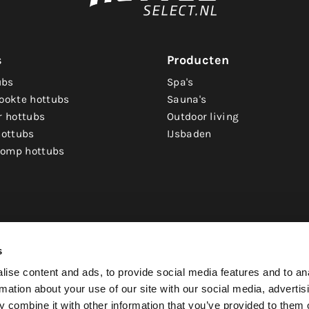
s
Producten
ubs
Spa's
ookte hottubs
Sauna's
r hottubs
Outdoor living
hottubs
IJsbaden
omp hottubs
s
ise content and ads, to provide social media features and to an
rmation about your use of our site with our social media, advertis
 combine it with other information that you’ve provided to them o