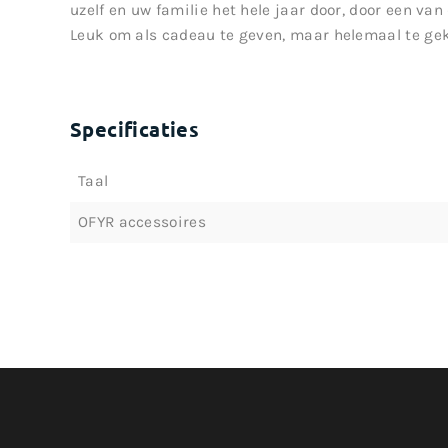
uzelf en uw familie het hele jaar door, door een va
Leuk om als cadeau te geven, maar helemaal te gek
Specificaties
Taal
OFYR accessoires