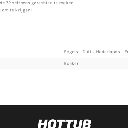
n de 72 seizoens gerechten te maken.
 om te krijgen!
Engels – Duits, Nederlands – F
Boeken