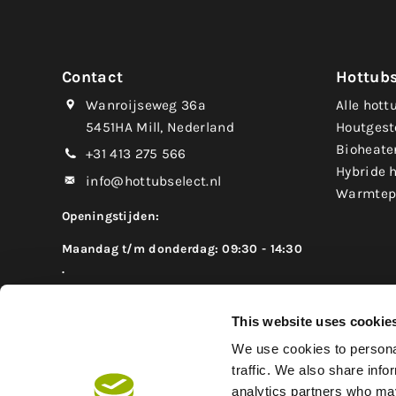
Contact
Hottub
Wanroijseweg 36a
Alle hott
5451HA Mill, Nederland
Houtgest
Bioheate
+31 413 275 566
Hybride 
info@hottubselect.nl
Warmtep
Openingstijden:
Maandag t/m donderdag: 09:30 - 14:30
.
Voor een bezoek tussen 14.30 en 16.30 uur
This website uses cookie
graag vooraf even een afspraak maken.
We use cookies to personal
Vrijdag: 09:30 - 16:30
traffic. We also share info
Zaterdag: 09:00 - 16:00
analytics partners who may
Zondag: Gesloten