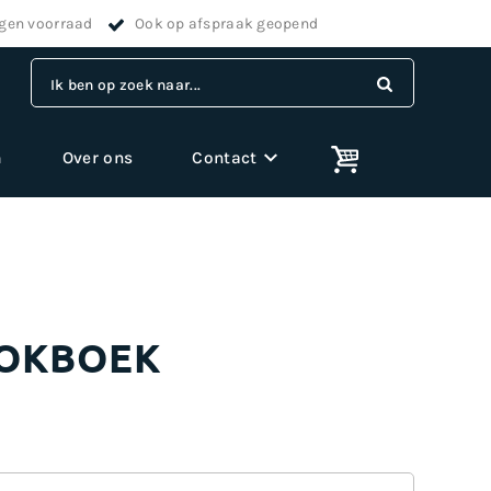
igen voorraad
Ook op afspraak geopend
Ik ben op zoek naar...
m
Over ons
Contact
OKBOEK