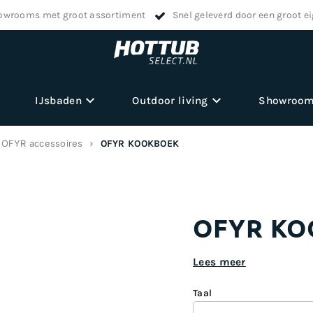
owrooms met groot assortiment
Snel geleverd door een groot e
IJsbaden
Outdoor living
Showroo
OFYR accessoires
OFYR KOOKBOEK
OFYR KO
Lees meer
Taal