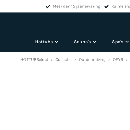
Meer dan 15 jaar ervaring
Ruime sh
Hottubs
Sauna's
Spa's
HOTTUBSelect
Collectie
Outdoor living
OFYR