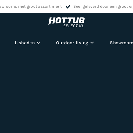
owrooms met groot assortiment
Snel geleverd door een groot e
IJsbaden
Outdoor living
Showroo