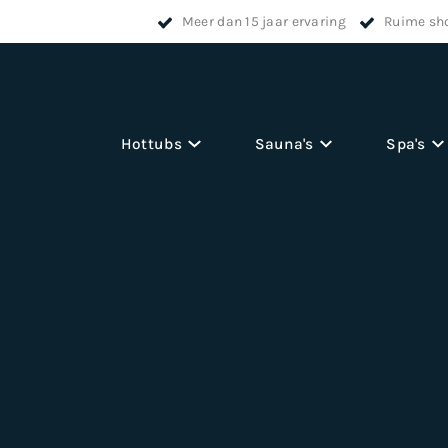
Meer dan 15 jaar ervaring
Ruime sh
Hottubs
Sauna's
Spa's