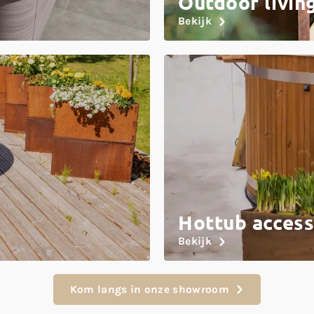
Outdoor livin
Bekijk
Hottub access
Bekijk
Kom langs in onze showroom