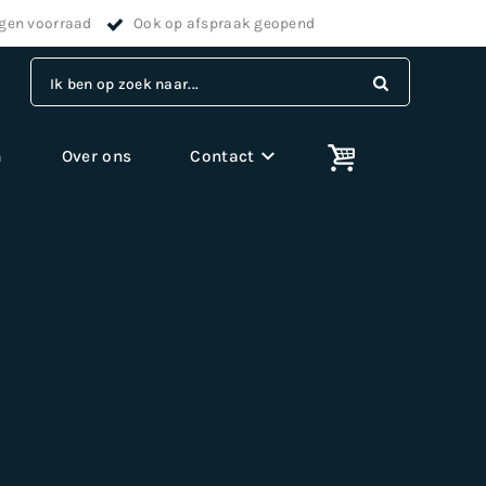
igen voorraad
Ook op afspraak geopend
Ik ben op zoek naar...
m
Over ons
Contact