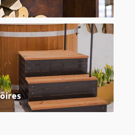
g
oires