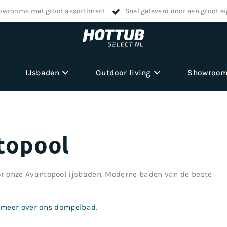
owrooms met groot assortiment
Snel geleverd door een groot e
IJsbaden
Outdoor living
Showroo
topool
oor onze Avantopool ijsbaden. Moderne baden van de beste
r meer over ons dompelbad
.