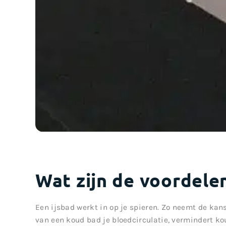
Wat zijn de voordelen
Een ijsbad werkt in op je spieren. Zo neemt de kan
van een koud bad je bloedcirculatie, vermindert ko