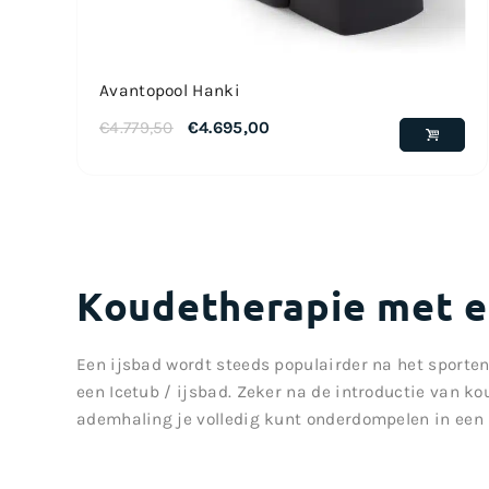
Avantopool Hanki
€
4.779,50
€
4.695,00
Koudetherapie met e
Een ijsbad wordt steeds populairder na het sporte
een Icetub / ijsbad. Zeker na de introductie van k
ademhaling je volledig kunt onderdompelen in een i