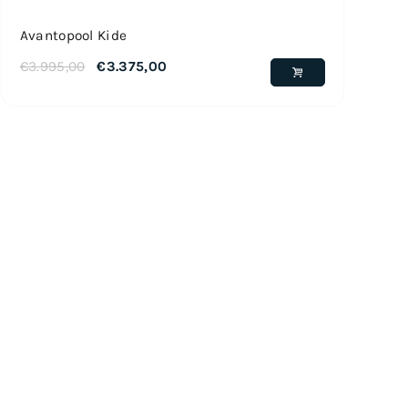
Avantopool Kide
€
3.995,00
€
3.375,00