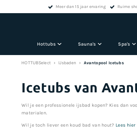
Meer dan 15 jaar ervaring
Ruime sh
Hottubs
Sauna's
Spa's
HOTTUBSelect
IJsbaden
Avantopool Icetubs
Icetubs van Avan
Wil je een professionele ijsbad kopen? Kies dan v
materialen.
Wil je toch liever een koud bad van hout?
Lees hie