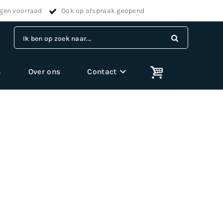
igen voorraad
Ook op afspraak geopend
Ik ben op zoek naar...
m
Over ons
Contact