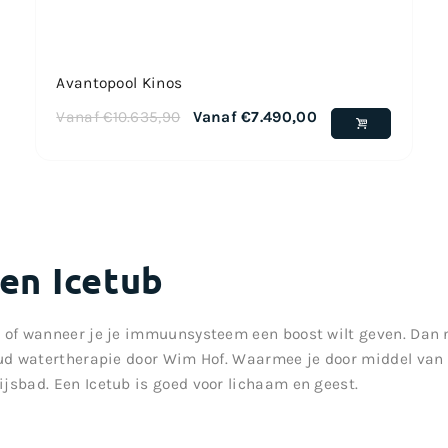
Avantopool Kinos
Vanaf
€
10.635,90
Vanaf
€
7.490,00
en Icetub
n of wanneer je je immuunsysteem een boost wilt geven. Dan
oud watertherapie door Wim Hof. Waarmee je door middel van 
jsbad. Een Icetub is goed voor lichaam en geest.