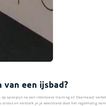
 van een ijsbad?
s op spierpijn na een intensieve training af. Daarnaast verb
u stress en versterk je je weerstand door het regelmatig nem