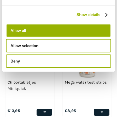
€
9,95
€
9,95
Show details
Allow all
Allow selection
Deny
Chloortabletjes
Mega water test strips
Miniquick
€
13,95
€
8,95