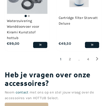
Cartridge filter Storvatt
Waterzuivering
Deluxe
Wanddoorvoer voor
Kirami Kunststof
hottub
€
99,00
€
49,50
1
2
..
4
Heb je vragen over onze
accessoires?
Neem
contact
met ons op en stel jouw vraag over de
accessoires van HOTTUB Select.