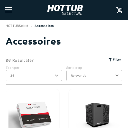
HOTTUBSelect
Accessoires
Accessoires
Filter
96 Resultaten
Toon per:
Sorteer op: