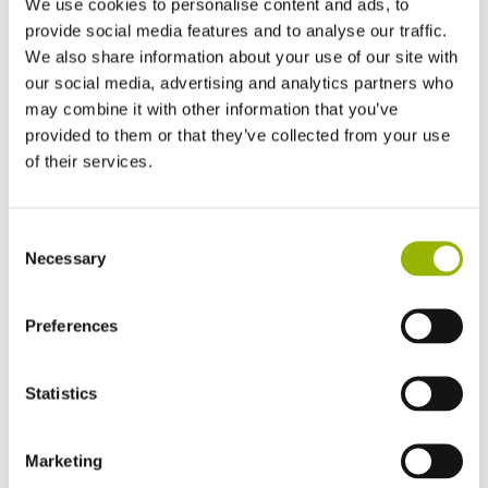
We use cookies to personalise content and ads, to
LO-CHLOR Filter
Aquakristal
provide social media features and to analyse our traffic.
Reiniger
Navulflessen
We also share information about your use of our site with
our social media, advertising and analytics partners who
may combine it with other information that you’ve
provided to them or that they’ve collected from your use
€
17,95
€
69,00
of their services.
Consent
Necessary
Selection
Preferences
Statistics
pH- poeder
pH+ Poeder
Marketing