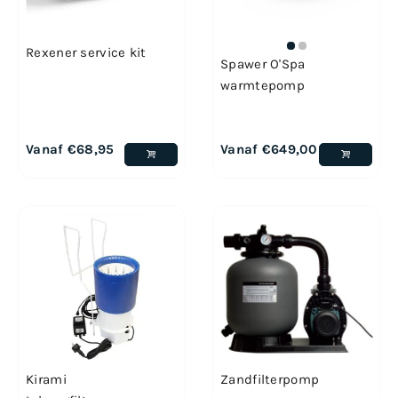
Rexener service kit
Spawer O'Spa
warmtepomp
Vanaf
€
68,95
Vanaf
€
649,00
Kirami
Zandfilterpomp