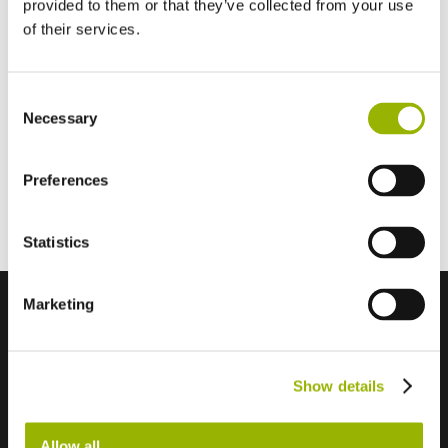
provided to them or that they’ve collected from your use
of their services.
Offerte aanvragen
Consent
Specificaties
Necessary
Selection
Materiaal
Corten, Mat-zwart
Preferences
OFYR kooktoestellen
OFYR classic pro
Statistics
Marketing
Contact
Show details
Wanroijseweg 36a
5451HA Mill, Nederland
Allow all