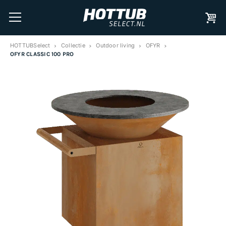
HOTTUBSelect
Collectie
Outdoor living
OFYR
OFYR CLASSIC 100 PRO