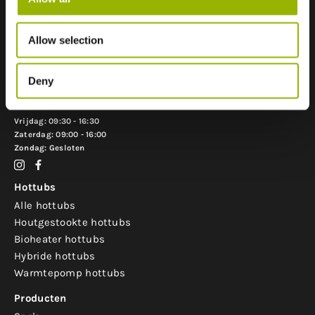
+31 413 275 566
info@hottubselect.nl
Allow selection
Openingstijden:
Maandag t/m donderdag: 09:30 - 14:30 .
Deny
Voor een bezoek tussen 14.30 en 16.30 uur graag vooraf even een afspraak
maken.
Vrijdag: 09:30 - 16:30
Zaterdag: 09:00 - 16:00
Zondag: Gesloten
Hottubs
Alle hottubs
Houtgestookte hottubs
Bioheater hottubs
Hybride hottubs
Warmtepomp hottubs
Producten