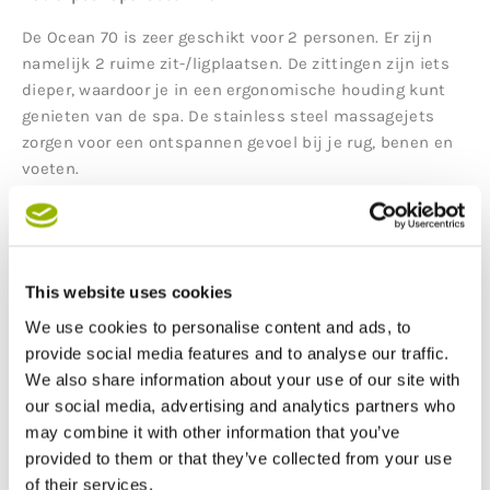
De Ocean 70 is zeer geschikt voor 2 personen. Er zijn
namelijk 2 ruime zit-/ligplaatsen. De zittingen zijn iets
dieper, waardoor je in een ergonomische houding kunt
genieten van de spa. De stainless steel massagejets
zorgen voor een ontspannen gevoel bij je rug, benen en
voeten.
Je kunt er ook met 3 personen in zitten. Naast de 2
lounge plekken is er ook 1 zitplek.
Duurzaam en energiezuinig
This website uses cookies
Alle Astralpools zijn energiezuinig gebouwd. En dit merk
We use cookies to personalise content and ads, to
je in de stroomkosten. Daarnaast zijn alle materialen
provide social media features and to analyse our traffic.
duurzaam. De Ocean 70 heeft ook een UV desinfectie.
We also share information about your use of our site with
our social media, advertising and analytics partners who
Beschikbaar in meerdere uitvoeringen
may combine it with other information that you’ve
provided to them or that they’ve collected from your use
De Astralpool Ocean 70 spa is verkrijgbaar in
of their services.
verschillende uitvoeringen. Er zijn meerdere