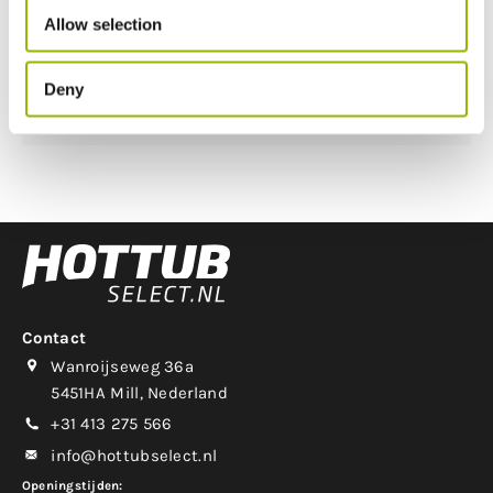
Allow selection
Watercapaciteit
780 liter
Gewicht
299kg / 1009 kg
Deny
Aantal personen
3 personen
Contact
Wanroijseweg 36a
5451HA Mill, Nederland
+31 413 275 566
info@hottubselect.nl
Openingstijden: