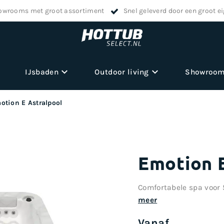
owrooms met groot assortiment
Snel geleverd door een groot e
IJsbaden
Outdoor living
Showroo
otion E Astralpool
Emotion E
Comfortabele spa voor 
meer
Vanaf