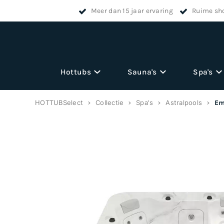
Meer dan 15 jaar ervaring
Ruime sh
Hottubs
Sauna's
Spa's
HOTTUBSelect
Collectie
Spa's
Astralpools
Em