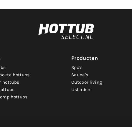
s
Producten
ubs
Spa's
ookte hottubs
Sauna's
r hottubs
Outdoor living
hottubs
IJsbaden
omp hottubs