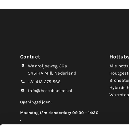
Contact
Hottub
Wanroijseweg 36a
Alle hott
5451HA Mill, Nederland
Houtgest
Bioheate
+31 413 275 566
Hybride 
info@hottubselect.nl
Warmtep
Openingstijden:
Maandag t/m donderdag: 09:30 - 14:30
.