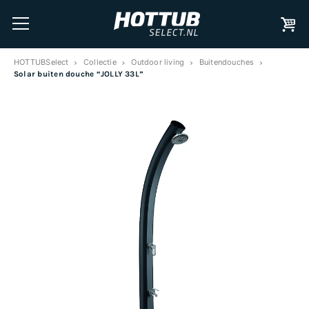
HOTTUBSelect
Collectie
Outdoor living
Buitendouches
Solar buiten douche “JOLLY 33L”