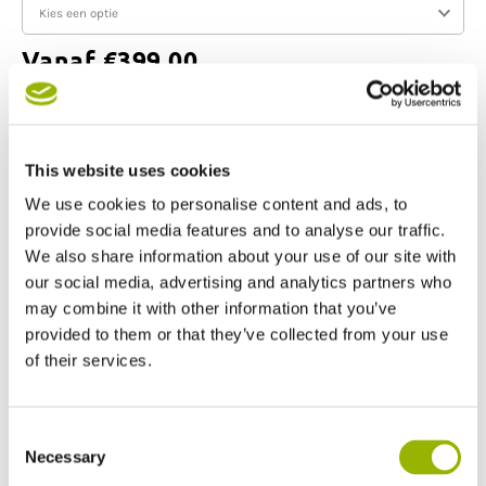
Vanaf
€
399,00
In mijn winkelwagen
This website uses cookies
Offerte aanvragen
We use cookies to personalise content and ads, to
provide social media features and to analyse our traffic.
Productinformatie
We also share information about your use of our site with
Maak de warme zomerdag af met een heerlijke
our social media, advertising and analytics partners who
buitendouche in de tuin met de Jolly 33L zonne-douche.
may combine it with other information that you’ve
Deze stijlvolle en milieuvriendelijke douche voegt een
provided to them or that they’ve collected from your use
moderne touch toe aan je buitenruimte, met keuze uit 2
of their services.
neutrale kleuren.
De installatie is een fluitje van een cent: met het
Consent
bijgeleverde boorsjabloon zet je de douche in enkele
Necessary
Selection
minuten op zijn plek. Aansluiten is eenvoudig; je