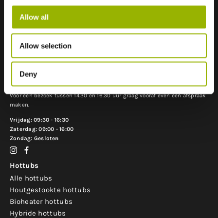
Contact
Wanroijseweg 36a
Allow all
5451HA Mill, Nederland
+31 413 275 566
Allow selection
info@hottubselect.nl
Openingstijden:
Deny
Maandag t/m donderdag: 09:30 - 14:30 .
Voor een bezoek tussen 14.30 en 16.30 uur graag vooraf even een afspraak
maken.
Vrijdag: 09:30 - 16:30
Zaterdag: 09:00 - 16:00
Zondag: Gesloten
Hottubs
Alle hottubs
Houtgestookte hottubs
Bioheater hottubs
Hybride hottubs