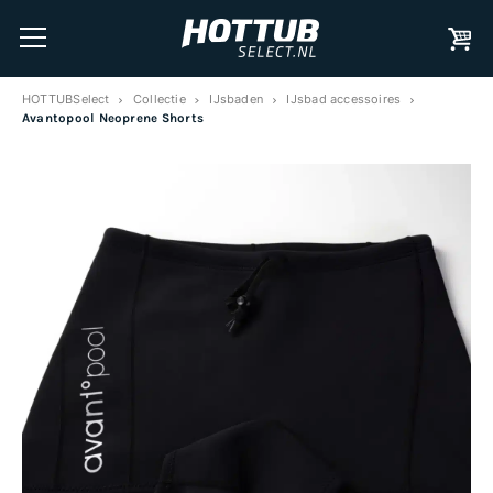
HOTTUBSelect
Collectie
IJsbaden
IJsbad accessoires
Avantopool Neoprene Shorts