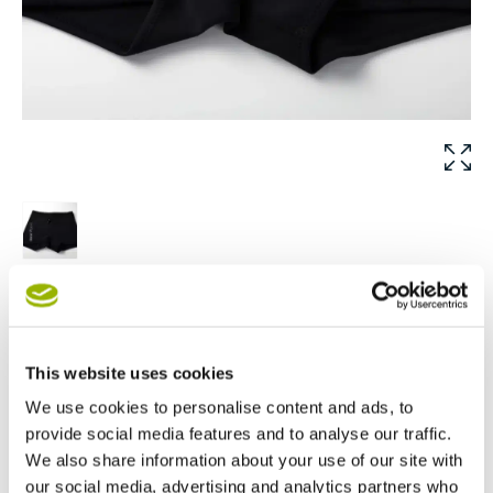
Avantopool Neoprene
Shorts
This website uses cookies
De Avantopool neoprene broek beschermt de meest
We use cookies to personalise content and ads, to
gevoelige delen van het lichaam en maakt het ijsbad
provide social media features and to analyse our traffic.
comfortabeler.
We also share information about your use of our site with
Maat
our social media, advertising and analytics partners who