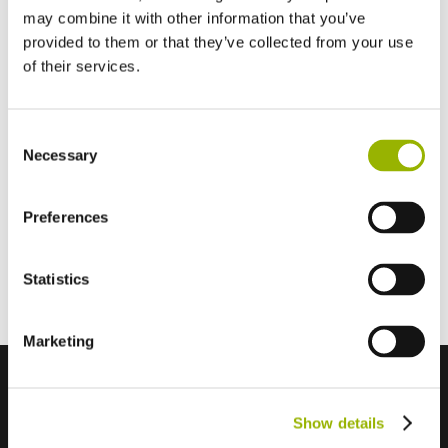
may combine it with other information that you’ve
provided to them or that they’ve collected from your use
Vanaf
€
39,00
of their services.
In mijn winkelwagen
Consent
Necessary
Selection
Offerte aanvragen
Specificaties
Preferences
Maat
S, M, L, XL
Statistics
Marketing
Show details