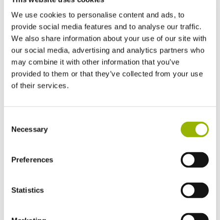
van de magnesium anode.
We use cookies to personalise content and ads, to
provide social media features and to analyse our traffic.
We also share information about your use of our site with
Onderhoud van de Anode in je Hottub
our social media, advertising and analytics partners who
Een Hottub is een fantastische toevoeging aan je huis,
may combine it with other information that you’ve
maar vereist wel regelmatig onderhoud om in
provided to them or that they’ve collected from your use
topconditie te blijven. Een van de belangrijkste
of their services.
onderdelen die je jaarlijks moet controleren en
vervangen is de
anode
.
Consent
Waarom de Anode Belangrijk is?
Necessary
Selection
De anode in je Hottub speelt een cruciale rol in het
beschermen van metalen onderdelen tegen
corrosie
.
Wanneer water in contact komt met metalen
Preferences
onderdelen, kan dit leiden tot roest en andere vormen
van corrosie, wat uiteindelijk kan resulteren in dure
Statistics
reparaties of vervangingen. De anode fungeert als een
opofferingsmetaal dat de corrosie van de andere
metalen onderdelen voorkomt.