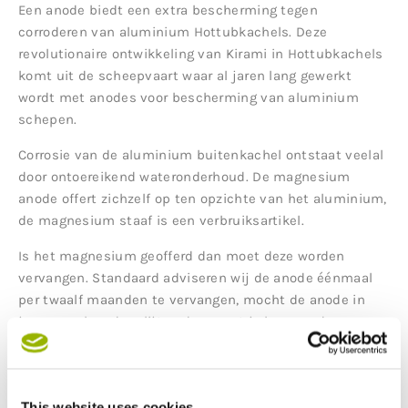
Een anode biedt een extra bescherming tegen
corroderen van aluminium Hottubkachels. Deze
revolutionaire ontwikkeling van Kirami in Hottubkachels
komt uit de scheepvaart waar al jaren lang gewerkt
wordt met anodes voor bescherming van aluminium
schepen.
Corrosie van de aluminium buitenkachel ontstaat veelal
door ontoereikend wateronderhoud. De magnesium
anode offert zichzelf op ten opzichte van het aluminium,
de magnesium staaf is een verbruiksartikel.
Is het magnesium geofferd dan moet deze worden
vervangen. Standaard adviseren wij de anode éénmaal
per twaalf maanden te vervangen, mocht de anode in
jouw geval eerder slijten dan moet je hem eerder
vervangen.
Corrosie in aluminium kachels valt nooit onder garantie.
Onder 'bijlagen' vindt u de handleiding voor vervanging
This website uses cookies